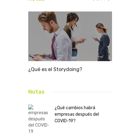
 de
¿Qué es el Storydoing?
Industria s
Elon
naves en E
Notas
¿Qué cambios habrá
empresas después del
COVID-19?