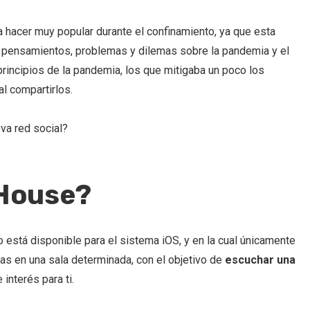
 hacer muy popular durante el confinamiento, ya que esta
s pensamientos, problemas y dilemas sobre la pandemia y el
 principios de la pandemia, los que mitigaba un poco los
¿Importa la tarjeta de
Tendencias en marketi
presentación?
el 2022
l compartirlos.
va red social?
bHouse?
está disponible para el sistema iOS, y en la cual únicamente
ras en una sala determinada, con el objetivo de
escuchar una
interés para ti.